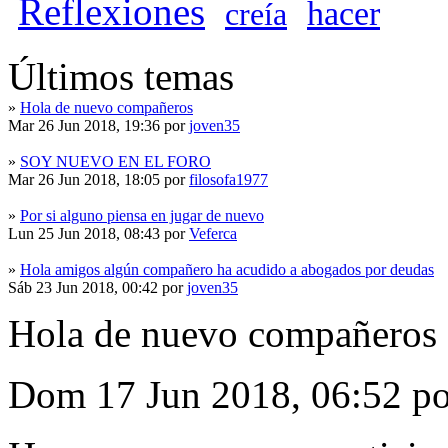
Reflexiones
hacer
creía
Últimos temas
»
Hola de nuevo compañeros
Mar 26 Jun 2018, 19:36 por
joven35
»
SOY NUEVO EN EL FORO
Mar 26 Jun 2018, 18:05 por
filosofa1977
»
Por si alguno piensa en jugar de nuevo
Lun 25 Jun 2018, 08:43 por
Veferca
»
Hola amigos algún compañero ha acudido a abogados por deudas
Sáb 23 Jun 2018, 00:42 por
joven35
Hola de nuevo compañeros
»
GRUPO DE APOYO
Dom 17 Jun 2018, 15:22 por
lourdes74chi
»
Azajer zaragoza
Dom 17 Jun 2018, 06:52 p
Sáb 16 Jun 2018, 13:34 por
Admin