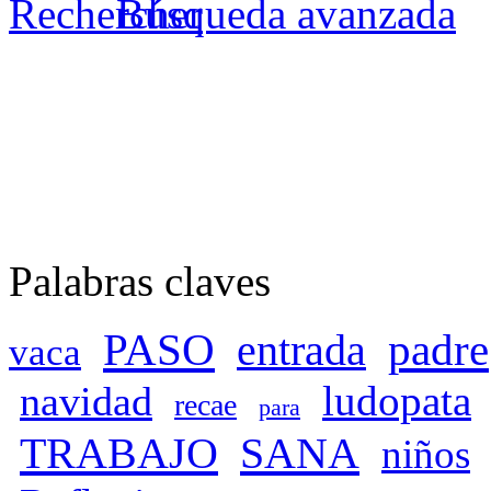
Búsqueda avanzada
Palabras claves
PASO
padre
entrada
vaca
ludopata
navidad
recae
para
TRABAJO
SANA
niños