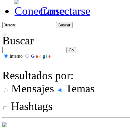
Conectarse
Buscar
Interno
G
o
o
g
l
e
Resultados por:
Mensajes
Temas
Hashtags